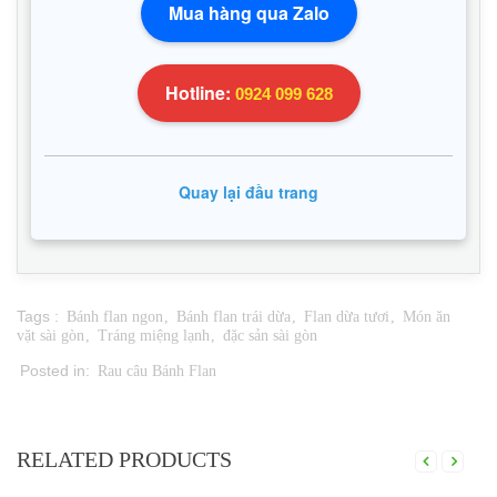
Mua hàng qua Zalo
Hotline:
0924 099 628
Quay lại đầu trang
Tags :
Bánh flan ngon
,
Bánh flan trái dừa
,
Flan dừa tươi
,
Món ăn
vặt sài gòn
,
Tráng miệng lạnh
,
đặc sản sài gòn
Posted in:
Rau câu Bánh Flan
RELATED PRODUCTS