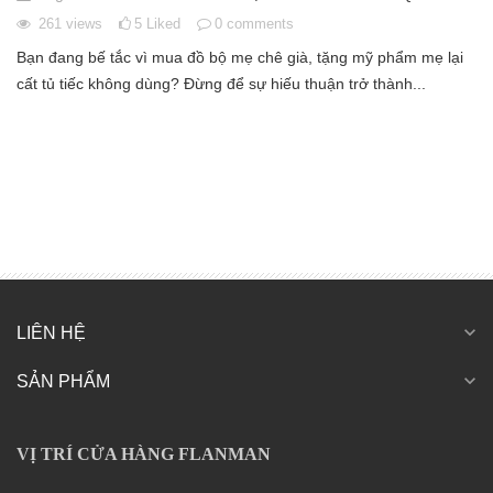
261
views
5
Liked
0
comments
Bạn đang bế tắc vì mua đồ bộ mẹ chê già, tặng mỹ phẩm mẹ lại
cất tủ tiếc không dùng? Đừng để sự hiếu thuận trở thành...
expand_more
LIÊN HỆ
expand_more
SẢN PHẨM
VỊ TRÍ CỬA HÀNG FLANMAN