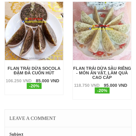
FLAN TRÁI DỪA SOCOLA
FLAN TRÁI DỪA SẦU RIÊNG
ĐẬM ĐÀ CUỐN HÚT
- MÓN ĂN VẶT, LÀM QUÀ
CAO CẤP
106.250 VND
85.000 VND
118.750 VND
95.000 VND
-20%
-20%
LEAVE A COMMENT
Subject