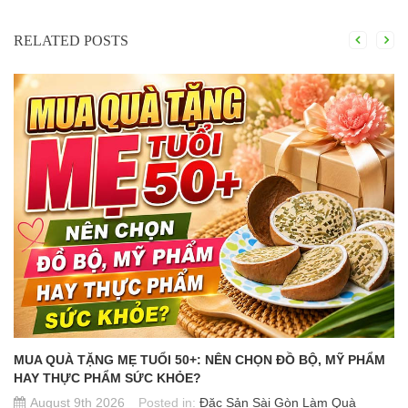
RELATED POSTS
MUA QUÀ TẶNG MẸ TUỔI 50+: NÊN CHỌN ĐỒ BỘ, MỸ PHẨM
HAY THỰC PHẨM SỨC KHỎE?
August 9th 2026
Posted in:
Đặc Sản Sài Gòn Làm Quà