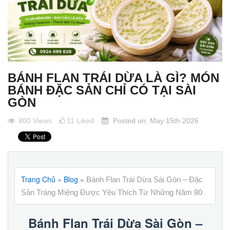
BÁNH FLAN TRÁI DỪA LÀ GÌ? MÓN
BÁNH ĐẶC SẢN CHỈ CÓ TẠI SÀI
GÒN
800
Views
11
Liked
Posted on:
May 15th 2026
Trang Chủ
»
Blog
»
Bánh Flan Trái Dừa Sài Gòn – Đặc
Sản Tráng Miệng Được Yêu Thích Từ Những Năm 80
Bánh Flan Trái Dừa Sài Gòn –