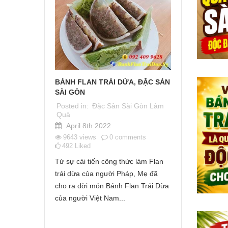
ÀI GÒN
BÁNH FLAN TRÁI DỪA, ĐẶC SẢN
TOP 5 MÓN
 SẢN GÌ
SÀI GÒN
NHIỆT MÙA
INH TẾ
THANH MÁ
Posted in:
Đặc Sản Sài Gòn Làm
Quà
Posted in:
M
April 8th 2022
i Gòn Làm
May 7th 
9643
views
0
comments
1170
views
492
Liked
25
Liked
nts
Từ sự cải tiến công thức làm Flan
Sài Gòn vào 
trái dừa của người Pháp, Mẹ đã
luôn khiến c
òn sắp kết
cho ra đời món Bánh Flan Trái Dừa
thức quà th
oay hoay
của người Việt Nam...
qua 5 món tr
gì để ghi