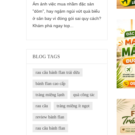
Chí Minh
Ám ảnh việc mua nhầm đặc sản
tráng miệng 
ông chỉ bị
"dỏm", hay ngậm ngùi vứt quà biếu
giúp cân bằn
ống hiện đại
ở sân bay vì đóng gói sai quy cách?
"chất xúc tác"
Khám phá ngay top...
BLOG TAGS
rau câu bánh flan trái dừa
bánh flan cao cấp
tráng miệng lạnh
quà công tác
rau câu
tráng miệng ít ngọt
review bánh flan
rau câu bánh flan