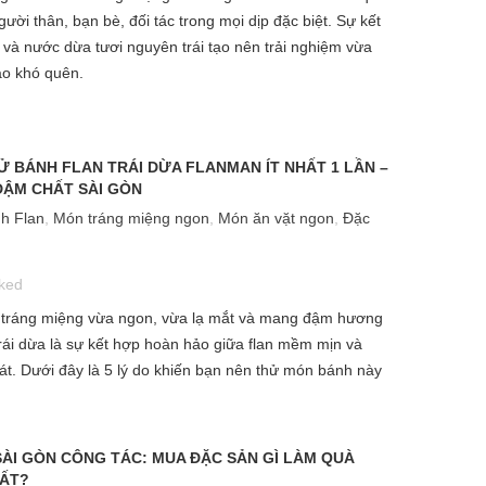
gười thân, bạn bè, đối tác trong mọi dịp đặc biệt. Sự kết
và nước dừa tươi nguyên trái tạo nên trải nghiệm vừa
o khó quên.
Ử BÁNH FLAN TRÁI DỪA FLANMAN ÍT NHẤT 1 LẦN –
ẬM CHẤT SÀI GÒN
h Flan
,
Món tráng miệng ngon
,
Món ăn vặt ngon
,
Đặc
iked
tráng miệng vừa ngon, vừa lạ mắt và mang đậm hương
trái dừa là sự kết hợp hoàn hảo giữa flan mềm mịn và
t. Dưới đây là 5 lý do khiến bạn nên thử món bánh này
SÀI GÒN CÔNG TÁC: MUA ĐẶC SẢN GÌ LÀM QUÀ
HẤT?