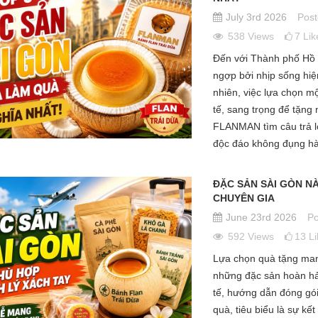
July 3rd 2026
Post
538
Views
7
Lik
Đến với Thành phố Hồ 
ngợp bởi nhịp sống hiệ
nhiên, việc lựa chọn 
tế, sang trọng để tặng 
FLANMAN tìm câu trả l
độc đáo không đụng hàn
ĐẶC SẢN SÀI GÒN N
CHUYÊN GIA
RÁNG MIỆNG NGON
TOP 5 MÓN QUÀ ẨM THỰC SÀI
V
NH DỄ LÀM, THANH
GÒN ĐỘC ĐÁO MUA TẶNG
T
June 23rd 2026
Po
ẾT TÌNH THÂN
NGƯỜI THÂN NHẤT ĐỊNH PHẢI
T
592
Views
13
L
BIẾT
ón tráng miệng ngon
P
Lựa chọn quà tặng man
Q
Posted in:
Đặc Sản Sài Gòn Làm
 2026
những đặc sản hoàn hảo
Quà
0
comments
July 17th 2026
tế, hướng dẫn đóng gói
499
views
0
comments
quà, tiêu biểu là sự k
 ăn gia đình, một món