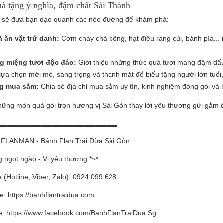
uà tặng ý nghĩa, đậm chất Sài Thành
i sẽ đưa bạn dạo quanh các nẻo đường để khám phá:
 ăn vặt trứ danh:
Cơm cháy chà bông, hạt điều rang củi, bánh pía..
g miệng tươi độc đáo:
Giới thiệu những thức quà tươi mang đậm dấu
lựa chọn mới mẻ, sang trọng và thanh mát để biếu tặng người lớn tuổi, 
g mua sắm:
Chia sẻ địa chỉ mua sắm uy tín, kinh nghiệm đóng gói và
ững món quà gói trọn hương vị Sài Gòn thay lời yêu thương gửi gắm 
▂▂▂▂▂▂▂▂▂▂▂▂▂▂▂▂▂▂▂▂▂▂
i FLANMAN - Bánh Flan Trái Dừa Sài Gòn
 ngọt ngào - Vị yêu thương *~*
 (Hotline, Viber, Zalo): 0924 099 628
: https://banhflantraidua.com
e: https://www.facebook.com/BanhFlanTraiDua.Sg