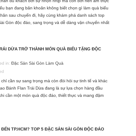
 chân du khách bởi sự nhộn nhịp mà còn bởi nền ẩm thực
 Nếu bạn đang băn khoăn không biết chọn gì làm quà biếu
 thân sau chuyến đi, hãy cùng khám phá danh sách top
ài Gòn độc đáo, sang trọng và dễ dàng vận chuyển nhất
TRÁI DỪA TRỞ THÀNH MÓN QUÀ BIẾU TẶNG ĐỘC
KHÁCH HÀ NỘI VÀO SÀI GÒN
OP 5 MÓN TRÁNG MIỆNG NGON
CÔNG TÁC: MUA ĐẶC SẢN GÌ
HẤT SÀI GÒN BẠN NÊN THỬ ÍT
LÀM QUÀ BIẾU SẾP TINH TẾ
HẤT MỘT LẦN
ed in:
Đặc Sản Sài Gòn Làm Quà
NHẤT?
osted in:
Món tráng miệng ngon
ed
Posted in:
Đặc Sản Sài Gòn L
May 26th 2026
Quà
chỉ cần sự sang trọng mà còn đòi hỏi sự tinh tế và khác
1043
views
0
comments
May 5th 2026
 sao Bánh Flan Trái Dừa đang là sự lựa chọn hàng đầu
14
Liked
979
views
0
comments
khi cần một món quà độc đáo, thiết thực và mang đậm
ạn đang tìm món tráng miệng
20
Liked
on ở Sài Gòn để thưởng thức
Chuyến công tác Sài Gòn sắp k
ặc mua làm quà? Dưới đây là top
thúc và bạn vẫn đang loay hoay
món dessert nổi tiếng...
chưa biết mua đặc sản gì để ghi
 ĐẾN TP.HCM? TOP 5 ĐẶC SẢN SÀI GÒN ĐỘC ĐÁO
điểm với sếp? Quên...