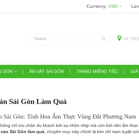
Currency:
VND
La
search
VỊ TR
ÀI GÒN
ĂN VẶT SÀI GÒN
TRÁNG MIỆNG TIỆC
GIÁ
ản Sài Gòn Làm Quà
n Sài Gòn: Tinh Hoa Ẩm Thực Vùng Đất Phương Nam
hông chỉ níu chân du khách bởi sự nhộn nhịp mà còn bởi nền ẩm thực
 sản Sài Gòn làm quà
, chuyên mục này chính là kim chỉ nam tuyệt vời