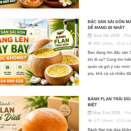
6
Liked
Qu
thanh mát không chỉ
Sài Gòn không chỉ níu chân du
sa
g vị giác mà còn là
khách bởi sự nhộn nhịp mà còn bởi
và
 tuyệt...
ĐẶC SẢN SÀI GÒN 
nền ẩm thực giao thoa đầy tinh tế.
Bá
DỄ MANG ĐI NHẤT
Nếu bạn đang băn...
June 5th 2026
Pos
885
Views
11
Li
Bạn đang tìm đặc sản 
khi đi xa? Cùng tìm h
quản và gợi ý các món 
pía, khô cá và nhiều đ
BÁNH FLAN TRÁI DỪ
BIỆT
May 21st 2026
Pos
677
Views
8
Lik
Bánh flan trái dừa khô