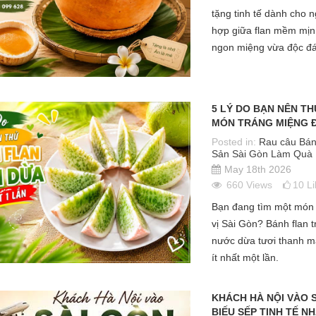
tặng tinh tế dành cho n
hợp giữa flan mềm mịn 
ngon miệng vừa độc đá
5 LÝ DO BẠN NÊN TH
MÓN TRÁNG MIỆNG Đ
Posted in:
Rau câu Bán
Sản Sài Gòn Làm Quà
May 18th 2026
660
Views
10
L
Bạn đang tìm một món 
vị Sài Gòn? Bánh flan 
nước dừa tươi thanh má
ít nhất một lần.
KHÁCH HÀ NỘI VÀO 
BIẾU SẾP TINH TẾ N