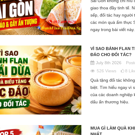
Sài Gòn không chỉ níu
giao thoa đầy tinh tế.
sếp, đối tác hay người
các món quà ẩm thực S
ngay trong bài viết này.
VÌ SAO BÁNH FLAN 
 TRÁNG MIỆNG GIẢI
VÌ SAO RAU CÂU BÁNH FLAN
T
ĐÁO CHO ĐỐI TÁC?
 HÈ SÀI GÒN NGON &
ĐƯỢC GIỚI TRẺ YÊU THÍCH? 7
N
T
LÝ DO KHÔNG THỂ BỎ QUA
N
July 8th 2026
Post
ón tráng miệng ngon
Posted in:
Rau câu Bánh Flan
P
526
Views
8
Lik
2026
June 11th 2026
Quà tặng đối tác không 
0
comments
1147
views
0
comments
biệt. Tìm hiểu ngay vì
18
Liked
của các doanh nghiệp 
hè với cái nắng oi ả
Rau câu bánh flan không chỉ là một
B
dấu ấn thương hiệu.
húng ta thèm những
món tráng miệng, mà còn là "chân
ng
anh mát. Cùng điểm
ái" giải nhiệt của giới trẻ. Sự kết
ho
áng miệng...
hợp hoàn hảo...
5 
MUA GÌ LÀM QUÀ KHI
NHẤT