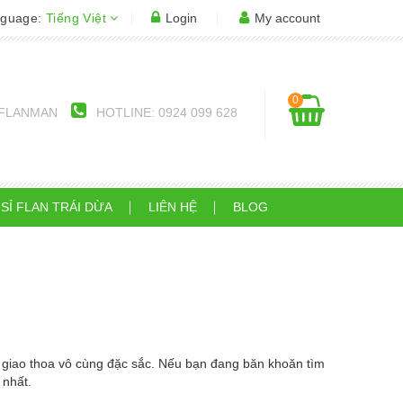
nguage:
Tiếng Việt
Login
My account
0
Í FLANMAN
HOTLINE: 0924 099 628
 SỈ FLAN TRÁI DỪA
LIÊN HỆ
BLOG
 giao thoa vô cùng đặc sắc. Nếu bạn đang băn khoăn tìm
 nhất.