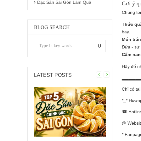
Đặc Sản Sài Gòn Làm Quà
Gợi ý q
Chúng tô
Thức quà
BLOG SEARCH
bay.
Món trán
Dừa
- sự 
Cẩm nan
Hãy để nh
LATEST POSTS
▂▂▂▂▂
Chỉ có tạ
*_* Hương
☎ Hotline
@ Website
* Fanpag