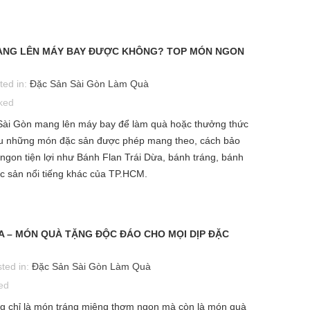
à tặng đối tác không chỉ cần sự
Đến với Thành phố Hồ Chí Min
ng trọng mà còn đòi hỏi sự tinh tế
năng động, du khách không chỉ 
 khác biệt. Tìm hiểu ngay vì sao
choáng ngợp bởi nhịp sống hiện
MANG LÊN MÁY BAY ĐƯỢC KHÔNG? TOP MÓN NGON
nh Flan...
mà còn bởi thiên...
ted in:
Đặc Sản Sài Gòn Làm Quà
ked
Sài Gòn mang lên máy bay để làm quà hoặc thưởng thức
iểu những món đặc sản được phép mang theo, cách bảo
ngon tiện lợi như Bánh Flan Trái Dừa, bánh tráng, bánh
ặc sản nổi tiếng khác của TP.HCM.
A – MÓN QUÀ TẶNG ĐỘC ĐÁO CHO MỌI DỊP ĐẶC
ted in:
Đặc Sản Sài Gòn Làm Quà
ed
ng chỉ là món tráng miệng thơm ngon mà còn là món quà