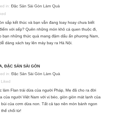
ed in:
Đặc Sản Sài Gòn Làm Quà
iked
n sắp kết thúc và bạn vẫn đang loay hoay chưa biết
 điểm với sếp? Quên những món khô cá quen thuộc đi,
 cho bạn những thức quà mang đậm dấu ấn phương Nam,
 dễ dàng xách tay lên máy bay ra Hà Nội.
A, ĐẶC SẢN SÀI GÒN
ed in:
Đặc Sản Sài Gòn Làm Quà
Liked
ức làm Flan trái dừa của người Pháp, Mẹ đã cho ra đời
 của người Việt Nam với vị béo, giòn giòn mát lạnh của
i bùi của cơm dừa non. Tất cả tạo nên món bánh ngon
thể chối từ!