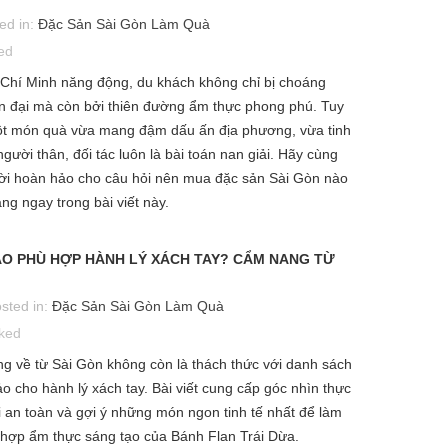
ed in:
Đặc Sản Sài Gòn Làm Quà
ed
Chí Minh năng động, du khách không chỉ bị choáng
n đại mà còn bởi thiên đường ẩm thực phong phú. Tuy
một món quà vừa mang đậm dấu ấn địa phương, vừa tinh
người thân, đối tác luôn là bài toán nan giải. Hãy cùng
ời hoàn hảo cho câu hỏi nên mua đặc sản Sài Gòn nào
g ngay trong bài viết này.
ÀO PHÙ HỢP HÀNH LÝ XÁCH TAY? CẨM NANG TỪ
Ì SAO BÁNH FLAN TRÁI DỪA
MUA GÌ LÀM QUÀ KHI ĐẾN
RỞ THÀNH MÓN QUÀ BIẾU
TP.HCM? TOP 5 ĐẶC SẢN SÀI
sted in:
Đặc Sản Sài Gòn Làm Quà
ẶNG ĐỘC ĐÁO CHO ĐỐI TÁC?
GÒN ĐỘC ĐÁO NHẤT
iked
osted in:
Đặc Sản Sài Gòn Làm
Posted in:
Đặc Sản Sài Gòn L
g về từ Sài Gòn không còn là thách thức với danh sách
uà
Quà
 cho hành lý xách tay. Bài viết cung cấp góc nhìn thực
July 8th 2026
July 3rd 2026
 an toàn và gợi ý những món ngon tinh tế nhất để làm
526
views
0
comments
538
views
0
comments
8
Liked
7
Liked
ết hợp ẩm thực sáng tạo của Bánh Flan Trái Dừa.