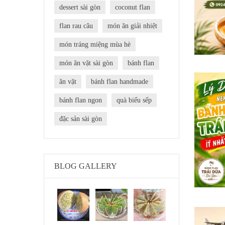
dessert sài gòn
coconut flan
flan rau câu
món ăn giải nhiệt
món tráng miệng mùa hè
món ăn vặt sài gòn
bánh flan
ăn vặt
bánh flan handmade
bánh flan ngon
quà biếu sếp
đặc sản sài gòn
BLOG GALLERY