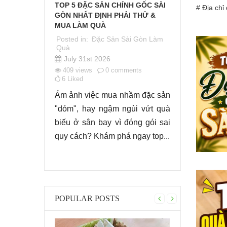
 ĐẾN
TOP 5 ĐẶC SẢN CHÍNH GỐC SÀI
TOP MÓN T
# Địa chỉ
SẢN SÀI
GÒN NHẤT ĐỊNH PHẢI THỬ &
CHO GIA ĐÌ
MUA LÀM QUÀ
MÁT GẮN K
i Gòn Làm
Posted in:
Đặc Sản Sài Gòn Làm
Posted in:
M
Quà
July 24th
July 31st 2026
449
views
nts
409
views
0
comments
7
Liked
6
Liked
Sau mỗi bữ
hố Hồ Chí
Ám ảnh việc mua nhầm đặc sản
món trán
 du khách
"dỏm", hay ngậm ngùi vứt quà
không chỉ g
g ngợp bởi
biếu ở sân bay vì đóng gói sai
mà còn là "c
mà còn bởi
quy cách? Khám phá ngay top...
POPULAR POSTS