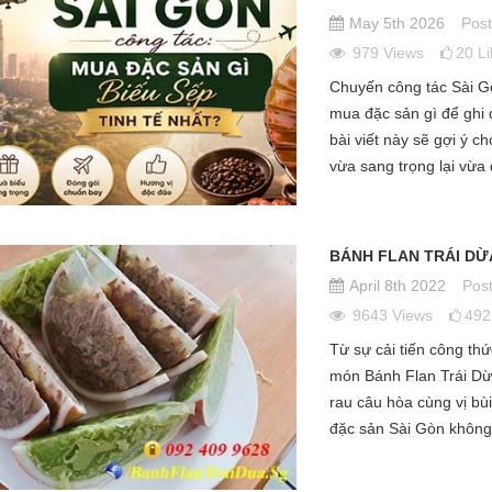
May 5th 2026
Post
979
Views
20
L
Chuyến công tác Sài Gò
mua đặc sản gì để ghi
bài viết này sẽ gợi ý
vừa sang trọng lại vừa
BÁNH FLAN TRÁI DỪ
April 8th 2022
Post
9643
Views
492
Từ sự cải tiến công th
món Bánh Flan Trái Dừa
rau câu hòa cùng vị bù
đặc sản Sài Gòn không 