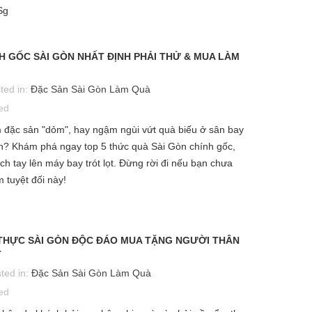
Ì SAO BÁNH FLAN TRÁI DỪA
MUA GÌ LÀM QUÀ KHI ĐẾN
Sg
RỞ THÀNH MÓN QUÀ BIẾU
TP.HCM? TOP 5 ĐẶC SẢN SÀI
ẶNG ĐỘC ĐÁO CHO ĐỐI TÁC?
GÒN ĐỘC ĐÁO NHẤT
osted in:
Đặc Sản Sài Gòn Làm
Posted in:
Đặc Sản Sài Gòn L
H GỐC SÀI GÒN NHẤT ĐỊNH PHẢI THỬ & MUA LÀM
uà
Quà
July 8th 2026
July 3rd 2026
ted in:
Đặc Sản Sài Gòn Làm Quà
526
views
0
comments
538
views
0
comments
ed
8
Liked
7
Liked
đặc sản "dỏm", hay ngậm ngùi vứt quà biếu ở sân bay
uà tặng đối tác không chỉ cần
Đến với Thành phố Hồ 
ch? Khám phá ngay top 5 thức quà Sài Gòn chính gốc,
ự sang trọng mà còn đòi hỏi
Minh năng động, du kh
ách tay lên máy bay trót lọt. Đừng rời đi nếu bạn chưa
 tinh tế và khác biệt. Tìm hiểu
không chỉ bị choáng ngợp 
 tuyệt đối này!
gay vì sao Bánh Flan...
nhịp sống hiện đại mà còn
thiên...
THỰC SÀI GÒN ĐỘC ĐÁO MUA TẶNG NGƯỜI THÂN
T
ted in:
Đặc Sản Sài Gòn Làm Quà
ed