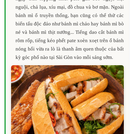
nguội, chả lụa, xíu mại, đồ chua và bơ mặn. Ngoài
bánh mì ổ truyền thống, bạn cũng có thể thử các
biến tấu độc đáo như bánh mì chảo hay bánh mì bò
né và bánh mì thịt nướng... Tiếng dao cắt bánh mì
rôm rốp, tiếng kéo phết pate xoèn xoẹt trên ổ bánh
nóng hổi vừa ra lò là thanh âm quen thuộc của bất
kỳ góc phố nào tại Sài Gòn vào mỗi sáng sớm.