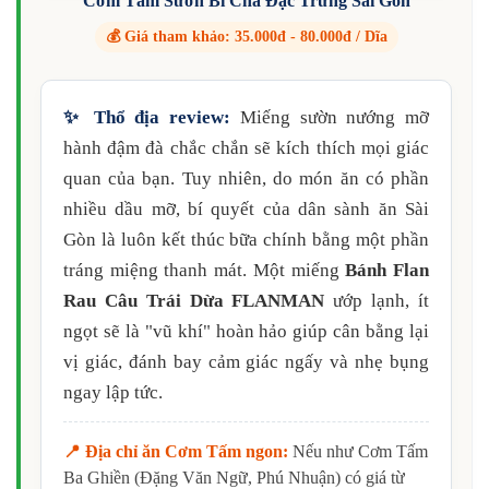
Cơm Tấm Sườn Bì Chả Đặc Trưng Sài Gòn
💰 Giá tham khảo: 35.000đ - 80.000đ / Dĩa
✨ Thổ địa review:
Miếng sườn nướng mỡ
hành đậm đà chắc chắn sẽ kích thích mọi giác
quan của bạn. Tuy nhiên, do món ăn có phần
nhiều dầu mỡ, bí quyết của dân sành ăn Sài
Gòn là luôn kết thúc bữa chính bằng một phần
tráng miệng thanh mát. Một miếng
Bánh Flan
Rau Câu Trái Dừa FLANMAN
ướp lạnh, ít
ngọt sẽ là "vũ khí" hoàn hảo giúp cân bằng lại
vị giác, đánh bay cảm giác ngấy và nhẹ bụng
ngay lập tức.
📍 Địa chỉ ăn Cơm Tấm ngon:
Nếu như Cơm Tấm
Ba Ghiền (Đặng Văn Ngữ, Phú Nhuận) có giá từ