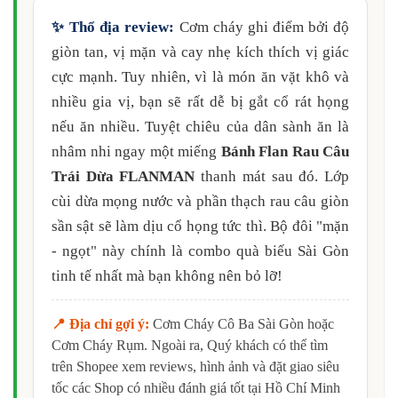
✨ Thổ địa review:
Cơm cháy ghi điểm bởi độ
giòn tan, vị mặn và cay nhẹ kích thích vị giác
cực mạnh. Tuy nhiên, vì là món ăn vặt khô và
nhiều gia vị, bạn sẽ rất dễ bị gắt cổ rát họng
nếu ăn nhiều. Tuyệt chiêu của dân sành ăn là
nhâm nhi ngay một miếng
Bánh Flan Rau Câu
Trái Dừa FLANMAN
thanh mát sau đó. Lớp
cùi dừa mọng nước và phần thạch rau câu giòn
sần sật sẽ làm dịu cổ họng tức thì. Bộ đôi "mặn
- ngọt" này chính là combo quà biếu Sài Gòn
tinh tế nhất mà bạn không nên bỏ lỡ!
📍 Địa chỉ gợi ý:
Cơm Cháy Cô Ba Sài Gòn hoặc
Cơm Cháy Rụm. Ngoài ra, Quý khách có thể tìm
trên Shopee xem reviews, hình ảnh và đặt giao siêu
tốc các Shop có nhiều đánh giá tốt tại Hồ Chí Minh