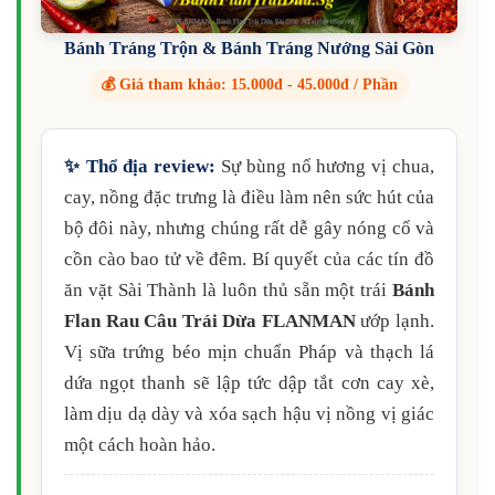
Bánh Tráng Trộn & Bánh Tráng Nướng Sài Gòn
💰 Giá tham khảo: 15.000đ - 45.000đ / Phần
✨ Thổ địa review:
Sự bùng nổ hương vị chua,
cay, nồng đặc trưng là điều làm nên sức hút của
bộ đôi này, nhưng chúng rất dễ gây nóng cổ và
cồn cào bao tử về đêm. Bí quyết của các tín đồ
ăn vặt Sài Thành là luôn thủ sẵn một trái
Bánh
Flan Rau Câu Trái Dừa FLANMAN
ướp lạnh.
Vị sữa trứng béo mịn chuẩn Pháp và thạch lá
dứa ngọt thanh sẽ lập tức dập tắt cơn cay xè,
làm dịu dạ dày và xóa sạch hậu vị nồng vị giác
một cách hoàn hảo.