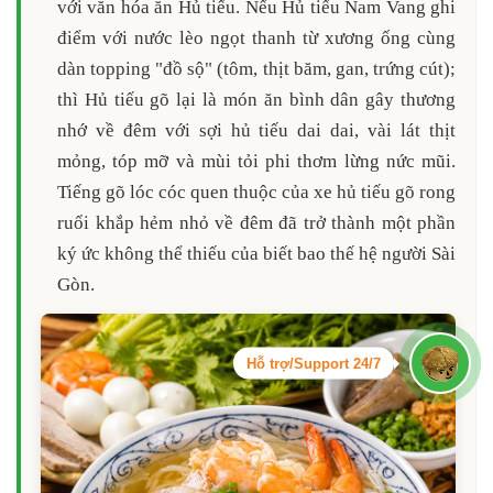
với văn hóa ăn Hủ tiếu. Nếu Hủ tiếu Nam Vang ghi
điểm với nước lèo ngọt thanh từ xương ống cùng
dàn topping "đồ sộ" (tôm, thịt băm, gan, trứng cút);
thì Hủ tiếu gõ lại là món ăn bình dân gây thương
nhớ về đêm với sợi hủ tiếu dai dai, vài lát thịt
mỏng, tóp mỡ và mùi tỏi phi thơm lừng nức mũi.
Tiếng gõ lóc cóc quen thuộc của xe hủ tiếu gõ rong
ruổi khắp hẻm nhỏ về đêm đã trở thành một phần
ký ức không thể thiếu của biết bao thế hệ người Sài
Gòn.
Hỗ trợ/Support 24/7