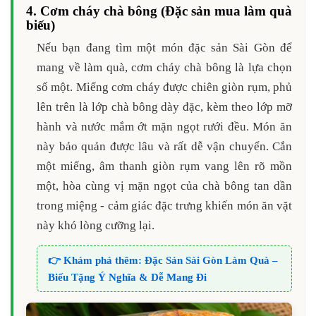
4. Cơm cháy chà bông (Đặc sản mua làm quà
biếu)
Nếu bạn đang tìm một món đặc sản Sài Gòn để
mang về làm quà, cơm cháy chà bông là lựa chọn
số một. Miếng cơm cháy được chiên giòn rụm, phủ
lên trên là lớp chà bông dày đặc, kèm theo lớp mỡ
hành và nước mắm ớt mặn ngọt rưới đều. Món ăn
này bảo quản được lâu và rất dễ vận chuyển. Cắn
một miếng, âm thanh giòn rụm vang lên rõ mồn
một, hòa cùng vị mặn ngọt của chà bông tan dần
trong miệng - cảm giác đặc trưng khiến món ăn vặt
này khó lòng cưỡng lại.
👉 Khám phá thêm:
Đặc Sản Sài Gòn Làm Quà –
Biếu Tặng Ý Nghĩa & Dễ Mang Đi