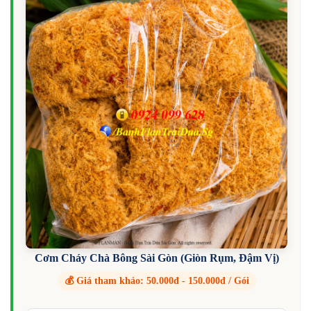
Cơm Cháy Chà Bông Sài Gòn (Giòn Rụm, Đậm Vị)
💰 Giá tham khảo: 50.000đ - 150.000đ / Gói