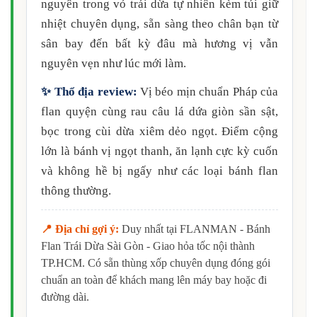
nguyên trong vỏ trái dừa tự nhiên kèm túi giữ
nhiệt chuyên dụng, sẵn sàng theo chân bạn từ
sân bay đến bất kỳ đâu mà hương vị vẫn
nguyên vẹn như lúc mới làm.
✨ Thổ địa review:
Vị béo mịn chuẩn Pháp của
flan quyện cùng rau câu lá dứa giòn sần sật,
bọc trong cùi dừa xiêm dẻo ngọt. Điểm cộng
lớn là bánh vị ngọt thanh, ăn lạnh cực kỳ cuốn
và không hề bị ngấy như các loại bánh flan
thông thường.
📍 Địa chỉ gợi ý:
Duy nhất tại FLANMAN - Bánh
Flan Trái Dừa Sài Gòn - Giao hỏa tốc nội thành
TP.HCM. Có sẵn thùng xốp chuyên dụng đóng gói
chuẩn an toàn để khách mang lên máy bay hoặc đi
đường dài.