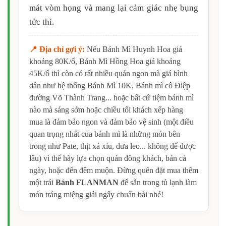
mát vòm họng và mang lại cảm giác nhẹ bụng
tức thì.
📍 Địa chỉ gợi ý:
Nếu Bánh Mì Huynh Hoa giá
khoảng 80K/ổ, Bánh Mì Hồng Hoa giá khoảng
45K/ổ thì còn có rất nhiều quán ngon mà giá bình
dân như hệ thống Bánh Mì 10K, Bánh mì cô Điệp
đường Võ Thành Trang... hoặc bất cứ tiệm bánh mì
nào mà sáng sớm hoặc chiều tối khách xếp hàng
mua là đảm bảo ngon và đảm bảo vệ sinh (một điều
quan trọng nhất của bánh mì là những món bên
trong như Pate, thịt xá xíu, dưa leo... không để được
lâu) vì thế hãy lựa chọn quán đông khách, bán cả
ngày, hoặc đến đêm muộn. Đừng quên đặt mua thêm
một trái
Bánh FLANMAN
để sẵn trong tủ lạnh làm
món tráng miệng giải ngấy chuẩn bài nhé!