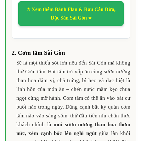
⭐ Xem thêm Bánh Flan & Rau Câu Dừa,
Đặc Sản Sài Gòn ⭐
2. Cơm tấm Sài Gòn
Sẽ là một thiếu sót lớn nếu đến Sài Gòn mà không
thử Cơm tấm. Hạt tấm tơi xốp ăn cùng sườn nướng
than hoa đậm vị, chả trứng, bì heo và đặc biệt là
linh hồn của món ăn – chén nước mắm kẹo chua
ngọt cùng mỡ hành. Cơm tấm có thể ăn vào bất cứ
buổi nào trong ngày. Đứng cạnh bất kỳ quán cơm
tấm nào vào sáng sớm, thứ đầu tiên níu chân thực
khách chính là
mùi sườn nướng than hoa thơm
nức, xém cạnh bốc lên nghi ngút
giữa làn khói