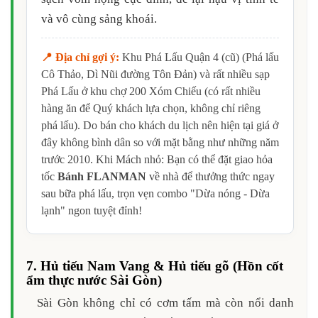
và vô cùng sảng khoái.
📍 Địa chỉ gợi ý:
Khu Phá Lấu Quận 4 (cũ) (Phá lấu
Cô Thảo, Dì Nũi đường Tôn Đản) và rất nhiều sạp
Phá Lấu ở khu chợ 200 Xóm Chiếu (có rất nhiều
hàng ăn để Quý khách lựa chọn, không chỉ riêng
phá lấu). Do bán cho khách du lịch nên hiện tại giá ở
đây không bình dân so với mặt bằng như những năm
trước 2010. Khi Mách nhỏ: Bạn có thể đặt giao hỏa
tốc
Bánh FLANMAN
về nhà để thưởng thức ngay
sau bữa phá lấu, trọn vẹn combo "Dừa nóng - Dừa
lạnh" ngon tuyệt đỉnh!
7. Hủ tiếu Nam Vang & Hủ tiếu gõ (Hồn cốt
ẩm thực nước Sài Gòn)
Sài Gòn không chỉ có cơm tấm mà còn nổi danh