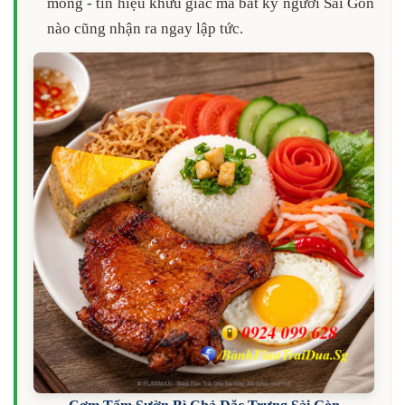
mỏng - tín hiệu khứu giác mà bất kỳ người Sài Gòn
nào cũng nhận ra ngay lập tức.