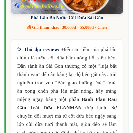
Phá Lấu Bò Nước Cốt Dừa Sài Gòn
💰 Giá tham khảo: 30.000đ - 55.000đ / Chén
✨ Thổ địa review:
Điểm ăn tiền của phá lấu
chính là nước cốt dừa hầm nóng hổi siêu béo.
Dân sành ăn Sài Gòn thường có một "luật bất
thành văn" để cân bằng lại độ béo gắt này: trải
nghiệm trọn vẹn "Bản giao hưởng Dừa". Vừa
ăn xong chén phá lấu mặn nóng, hãy tráng
miệng ngay bằng một phần
Bánh Flan Rau
Câu Trái Dừa FLANMAN
ướp lạnh. Sự
chuyển đổi mượt mà từ cốt dừa béo ngậy sang
lớp cùi dừa tươi thanh mát, giòn dẻo sẽ làm
sạch vòm họng cực đỉnh, để lại hậu vị tinh tế