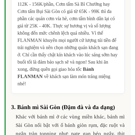
112K - 156K/phần, Cơm tấm Sà Bì Chưởng hay
Cơm tấm Bụi Sài Gòn có giá từ 65K - 99K thì đa
phần các quán cơm vỉa hè, cơm tấm bình dân lại có
giá từ 25K - 40K. Thực sự hương vị và số lượng
không đến mức chênh lệch quá nhiều. Vì thế
FLANMAN khuyên mọi người cứ lượng túi tiền để
trải nghiệm và nên chọn những quán khách sạn đang
ở. Chỉ cần thấy chật kín khách vào lúc sáng sớm hay
buổi tối là đảm bảo sạch sẽ và ngon! Sau khi ăn
xong, đừng quên gọi giao hỏa tốc
Bánh
FLANMAN
về khách sạn làm món tráng miệng
nhé!
3. Bánh mì Sài Gòn (Đậm đà và đa dạng)
Khác với bánh mì ở các vùng miền khác, bánh mì
Sài Gòn nổi bật với ổ bánh giòn rụm, đặc ruột và
ngập tràn topping như: pate gan béo ngậy, thịt