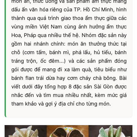
món ăn, thức uống và sản phẩm ẩm thực mang
dấu ấn văn hóa riêng của TP. Hồ Chí Minh, hình
thành qua quá trình giao thoa ẩm thực giữa các
vùng miền Việt Nam cùng ảnh hưởng ẩm thực
Hoa, Pháp qua nhiều thế hệ. Nhóm đặc sản này
gồm hai nhánh chính: món ăn thưởng thức tại
chỗ (cơm tấm, bánh mì, phá lấu, hủ tiếu, bánh
tráng trộn, ốc đêm...) và các sản phẩm đóng
gói được để mang đi xa làm quà, tiêu biểu như
bánh flan trái dừa hay cơm cháy chà bông. Bài
viết dưới đây tổng hợp 8 đặc sản Sài Gòn được
nhắc đến và tìm mua nhiều nhất, kèm mức giá
tham khảo và gợi ý địa chỉ cho từng món.