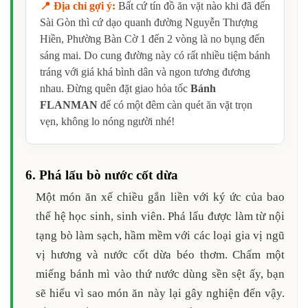
📍 Địa chỉ gợi ý:
Bất cứ tín đồ ăn vặt nào khi đã đến
Sài Gòn thì cứ dạo quanh đường Nguyễn Thượng
Hiền, Phường Bàn Cờ 1 đến 2 vòng là no bụng đến
sáng mai. Do cung đường này có rất nhiều tiệm bánh
tráng với giá khá bình dân và ngon tương đương
nhau. Đừng quên đặt giao hỏa tốc
Bánh
FLANMAN
để có một đêm càn quét ăn vặt trọn
vẹn, không lo nóng người nhé!
6. Phá lấu bò nước cốt dừa
Một món ăn xế chiều gắn liền với ký ức của bao
thế hệ học sinh, sinh viên. Phá lấu được làm từ nội
tạng bò làm sạch, hầm mềm với các loại gia vị ngũ
vị hương và nước cốt dừa béo thơm. Chấm một
miếng bánh mì vào thứ nước dùng sền sệt ấy, bạn
sẽ hiểu vì sao món ăn này lại gây nghiện đến vậy.