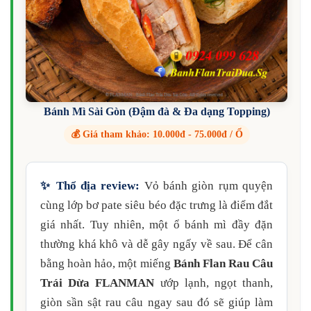
Bánh Mì Sài Gòn (Đậm đà & Đa dạng Topping)
💰 Giá tham khảo: 10.000đ - 75.000đ / Ổ
✨ Thổ địa review:
Vỏ bánh giòn rụm quyện
cùng lớp bơ pate siêu béo đặc trưng là điểm đắt
giá nhất. Tuy nhiên, một ổ bánh mì đầy đặn
thường khá khô và dễ gây ngấy về sau. Để cân
bằng hoàn hảo, một miếng
Bánh Flan Rau Câu
Trái Dừa FLANMAN
ướp lạnh, ngọt thanh,
giòn sần sật rau câu ngay sau đó sẽ giúp làm