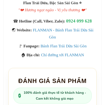
Flan Trái Dừa,
Đặc Sản Sài Gòn
⭐️
"❤️ Hương ngọt ngào - Vị yêu thương ❤️"
0924 099 628
☎
Hotline (Call, Viber, Zalo):
🌏
Website:
FLANMAN - Bánh Flan Trái Dừa Sài
Gòn
🚩
Fanpage:
Bánh Flan Trái Dừa Sài Gòn
🏠
Địa chỉ:
Chỉ đường tới FLANMAN
ĐÁNH GIÁ SẢN PHẨM
100% đánh giá thực tế từ khách hàng -
✔
Cam kết không giả mạo