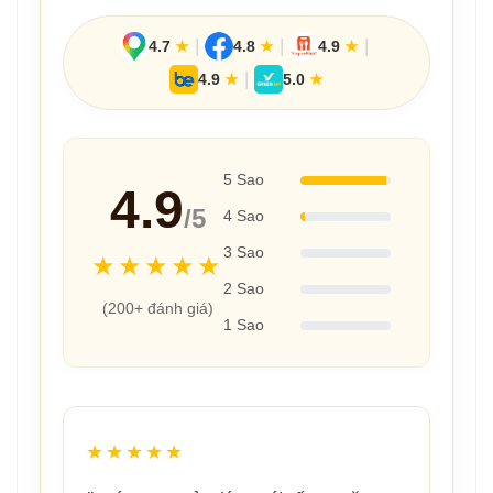
|
|
|
4.7
★
4.8
★
4.9
★
|
4.9
★
5.0
★
5 Sao
4.9
/5
4 Sao
3 Sao
★★★★★
2 Sao
(200+ đánh giá)
1 Sao
★★★★★