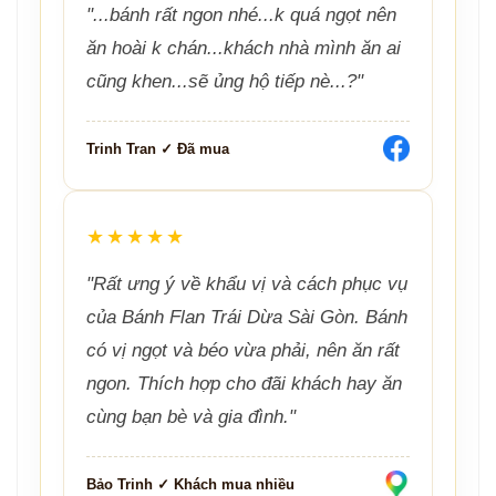
"...bánh rất ngon nhé...k quá ngọt nên
ăn hoài k chán...khách nhà mình ăn ai
cũng khen...sẽ ủng hộ tiếp nè...?"
Trinh Tran ✓ Đã mua
★★★★★
"Rất ưng ý về khẩu vị và cách phục vụ
của Bánh Flan Trái Dừa Sài Gòn. Bánh
có vị ngọt và béo vừa phải, nên ăn rất
ngon. Thích hợp cho đãi khách hay ăn
cùng bạn bè và gia đình."
Bảo Trinh ✓ Khách mua nhiều