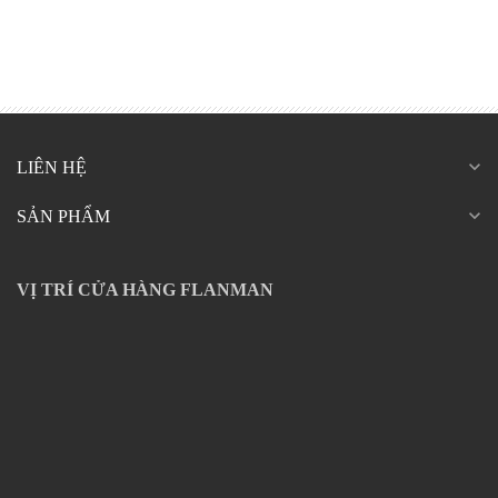
expand_more
LIÊN HỆ
expand_more
SẢN PHẨM
VỊ TRÍ CỬA HÀNG FLANMAN