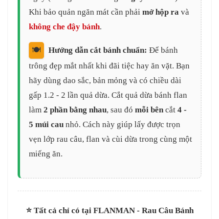
Khi bảo quản ngăn mát cần phải
mở hộp ra
và
không che đậy bánh
.
🍽️
Hướng dẫn cắt bánh chuẩn:
Để bánh
trông đẹp mắt nhất khi đãi tiệc hay ăn vặt. Bạn
hãy dùng dao sắc, bản mỏng và có chiều dài
gấp 1.2 - 2 lần quả dừa. Cắt quả dừa bánh flan
làm
2 phần bằng nhau
, sau đó
mỗi bên
cắt
4 -
5 múi cau
nhỏ. Cách này giúp lấy được trọn
vẹn lớp rau câu, flan và cùi dừa trong cùng một
miếng ăn.
⭐️ Tất cả chỉ có tại FLANMAN - Rau Câu Bánh