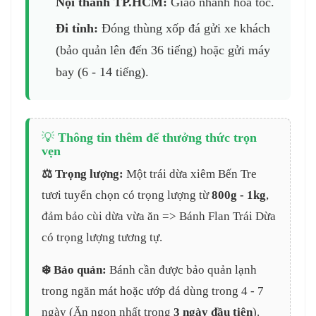
Nội thành TP.HCM:
Giao nhanh hỏa tốc.
Đi tỉnh:
Đóng thùng xốp đá gửi xe khách
(bảo quản lên đến 36 tiếng) hoặc gửi máy
bay (6 - 14 tiếng).
💡
Thông tin thêm để thưởng thức trọn
vẹn
⚖️ Trọng lượng:
Một trái dừa xiêm Bến Tre
tươi tuyển chọn có trọng lượng từ
800g - 1kg
,
đảm bảo cùi dừa vừa ăn => Bánh Flan Trái Dừa
có trọng lượng tương tự.
❄️ Bảo quản:
Bánh cần được bảo quản lạnh
trong ngăn mát hoặc ướp đá dùng trong 4 - 7
ngày (Ăn ngon nhất trong
3 ngày đầu tiên
).